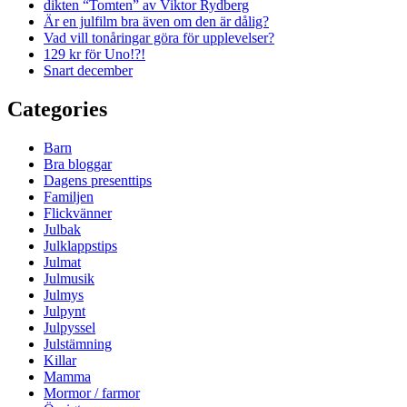
dikten “Tomten” av Viktor Rydberg
Är en julfilm bra även om den är dålig?
Vad vill tonåringar göra för upplevelser?
129 kr för Uno!?!
Snart december
Categories
Barn
Bra bloggar
Dagens presenttips
Familjen
Flickvänner
Julbak
Julklappstips
Julmat
Julmusik
Julmys
Julpynt
Julpyssel
Julstämning
Killar
Mamma
Mormor / farmor