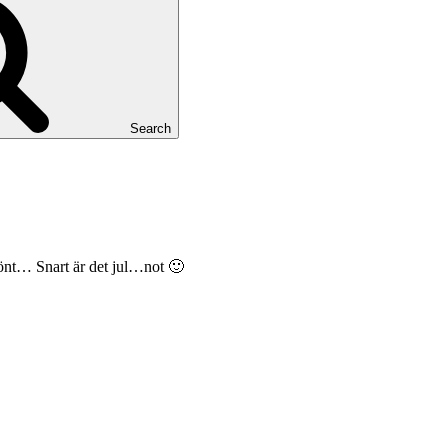
Search
könt… Snart är det jul…not 🙂