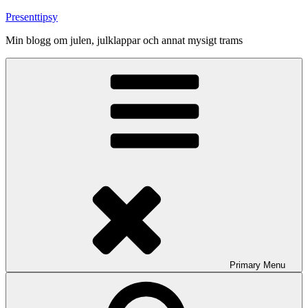
Skip
Presenttipsy
to
Min blogg om julen, julklappar och annat mysigt trams
content
Primary
Menu