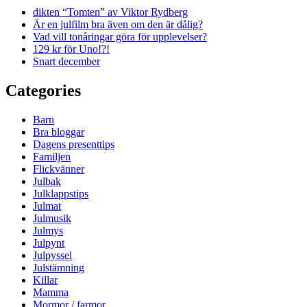
dikten “Tomten” av Viktor Rydberg
Är en julfilm bra även om den är dålig?
Vad vill tonåringar göra för upplevelser?
129 kr för Uno!?!
Snart december
Categories
Barn
Bra bloggar
Dagens presenttips
Familjen
Flickvänner
Julbak
Julklappstips
Julmat
Julmusik
Julmys
Julpynt
Julpyssel
Julstämning
Killar
Mamma
Mormor / farmor