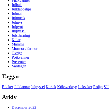
Flickvänner
Julbak
Julklappstips
Julmat
Julmusik
Julmys
Julpynt
Julpyssel
Julstämning
Killar
Mamma
Mormor / farmor
Övrigt
Pojkvänner
Presenter
Vardagen
Taggar
Böcker
Julklappar
Julpyssel
Kärlek
Köksverktyg
Leksaker
Roligt
Säl
Arkiv
December 2022