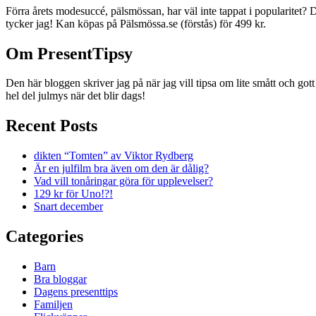
Förra årets modesuccé, pälsmössan, har väl inte tappat i popularitet?
tycker jag! Kan köpas på Pälsmössa.se (förstås) för 499 kr.
Om PresentTipsy
Den här bloggen skriver jag på när jag vill tipsa om lite smått och got
hel del julmys när det blir dags!
Recent Posts
dikten “Tomten” av Viktor Rydberg
Är en julfilm bra även om den är dålig?
Vad vill tonåringar göra för upplevelser?
129 kr för Uno!?!
Snart december
Categories
Barn
Bra bloggar
Dagens presenttips
Familjen