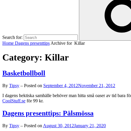
Search for:
Home
Dagens presenttips
Archive for
Killar
Category:
Killar
Basketbollboll
By
Tipsy
–
Posted on
September 4, 2012
November 21, 2012
I dagens hektiska samhälle behöver man hitta små oaser av tid bara fö
CoolStuff.se
för 99 kr.
Dagens presenttips: Pälsmössa
By
Tipsy
–
Posted on
August 30, 2012
January 21, 2020