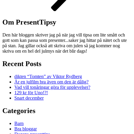
Om PresentTipsy
Den här bloggen skriver jag på när jag vill tipsa om lite smått och
gott som kan passa som presenter...saker jag hittar på nätet och ute
på stan. Jag gillar också att skriva om julen så jag kommer nog
skriva om en hel del julmys när det blir dags!
Recent Posts
dikten “Tomten” av Viktor Rydberg
Är en julfilm bra även om den är dålig?
Vad vill tonåringar göra för upplevelser?
129 kr för Uno!?!
Snart december
Categories
Barn
Bra bloggar