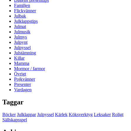
Dagens presenttips
Familjen
Flickvänner
Julbak
Julklappstips
Julmat
Julmusik
Julmys
Julpynt
Julpyssel
Julstämning
Killar
Mamma
Mormor / farmor
Övrigt
Pojkvänner
Presenter
Vardagen
Taggar
Böcker
Julklappar
Julpyssel
Kärlek
Köksverktyg
Leksaker
Roligt
Sällskapsspel